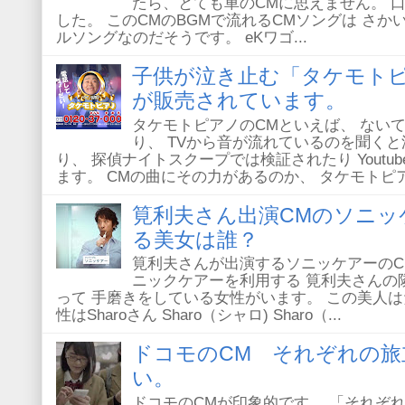
たら、とても車のCMに思えません。 
した。 このCMのBGMで流れるCMソングは さか
ルソングなのだそうです。 eKワゴ...
子供が泣き止む「タケモトピ
が販売されています。
タケモトピアノのCMといえば、 ない
り、 TVから音が流れているのを聞くと
り、 探偵ナイトスクープでは検証されたり Yout
ます。 CMの曲にその力があるのか、 タケモトピアノ
筧利夫さん出演CMのソニッ
る美女は誰？
筧利夫さんが出演するソニッケアーのC
ニックケアーを利用する 筧利夫さんの
って 手磨きをしている女性がいます。 この美人は
性はSharoさん Sharo（シャロ) Sharo（...
ドコモのCM それぞれの旅
い。
ドコモのCMが印象的です。 「それぞ