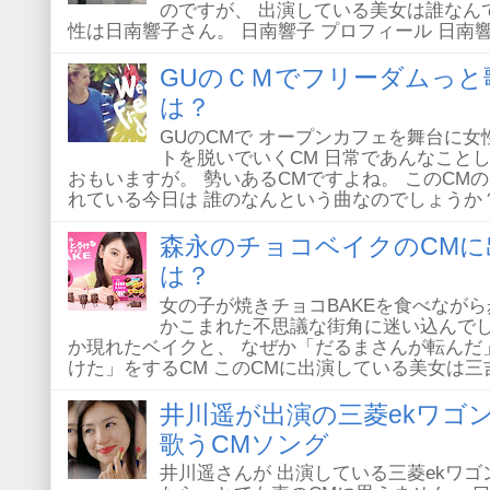
のですが、 出演している美女は誰なん
性は日南響子さん。 日南響子 プロフィール 日南響子
GUのＣＭでフリーダムっと
は？
GUのCMで オープンカフェを舞台に
トを脱いでいくCM 日常であんなこと
おもいますが。 勢いあるCMですよね。 このCM
れている今日は 誰のなんという曲なのでしょうか？ C
森永のチョコベイクのCMに
は？
女の子が焼きチョコBAKEを食べなが
かこまれた不思議な街角に迷い込んでし
か現れたベイクと、 なぜか「だるまさんが転んだ
けた」をするCM このCMに出演している美女は三吉彩
井川遥が出演の三菱ekワゴ
歌うCMソング
井川遥さんが 出演している三菱ekワゴ