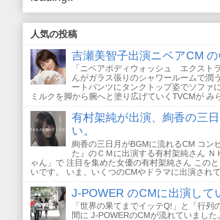
人気の投稿
吉瀬美智子出演ニベアCM の
「ニベアボディウォッシュ エクストラ
んがガラス張りのシャワールームで潤うT
ートパンツにタンクトップ姿でソファに
ミルクを脚から腕へと塗り広げていくTVCMが みられ
有村架純が出演、絢香の三日
い。
絢香の三日月がBGMに流れるCM コ
た』のＣＭに出演する有村架純さん Ｎ
ゃん」で 注目を集めた女優の有村架純さん このと
いです。 いま、いくつのCMやドラマに出演されてい
J-POWER のCMに出演し
「世界の果てまでイッテQ!」と「行列
間に J-POWERのCMが流れていまし