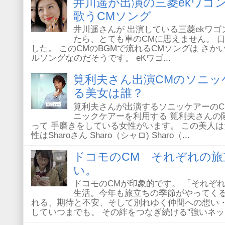
井川遥が出演の三菱ekワゴ
歌うCMソング
井川遥さんが 出演している三菱ekワゴ
たら、とても車のCMに思えません。 
した。 このCMのBGMで流れるCMソングは さか
ルソングなのだそうです。 eKワゴ...
筧利夫さん出演CMのソニッ
る美女は誰？
筧利夫さんが出演するソニッケアーのC
ニックケアーを利用する 筧利夫さんの
って 手磨きをしている女性がいます。 この美人は
性はSharoさん Sharo（シャロ) Sharo（...
ドコモのCM それぞれの旅
い。
ドコモのCMが印象的です。 「それぞ
生活。今年も旅立ちの季節がやってく
れる、期待と不安、そして別れゆく仲間への想い
していつまでも。 その絆をつなぎ続ける"強いネッ..