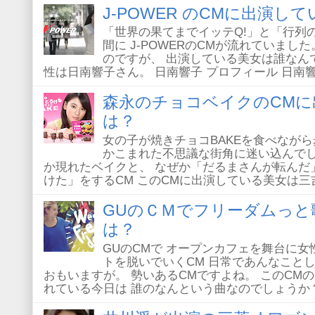
J-POWER のCMに出演し
「世界の果てまでイッテQ!」と「行列
間に J-POWERのCMが流れていまし
のですが、 出演している美女は誰なん
性は日南響子さん。 日南響子 プロフィール 日南響子
森永のチョコベイクのCMに
は？
女の子が焼きチョコBAKEを食べなが
かこまれた不思議な街角に迷い込んでし
か現れたベイクと、 なぜか「だるまさんが転んだ
けた」をするCM このCMに出演している美女は三吉彩
GUのＣＭでフリーダムっと
は？
GUのCMで オープンカフェを舞台に
トを脱いでいくCM 日常であんなこと
おもいますが。 勢いあるCMですよね。 このCM
れている今日は 誰のなんという曲なのでしょうか？ C