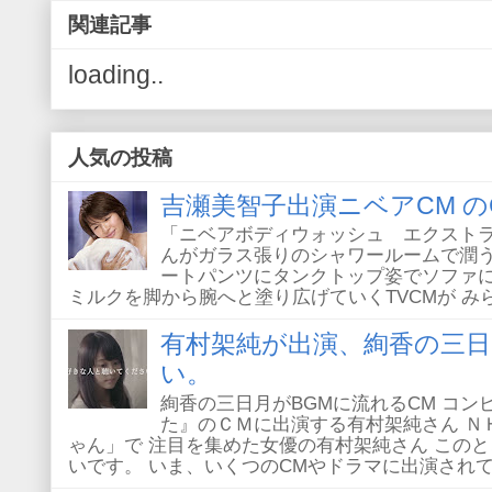
関連記事
loading..
人気の投稿
吉瀬美智子出演ニベアCM の
「ニベアボディウォッシュ エクストラ
んがガラス張りのシャワールームで潤うT
ートパンツにタンクトップ姿でソファに
ミルクを脚から腕へと塗り広げていくTVCMが みられ
有村架純が出演、絢香の三日
い。
絢香の三日月がBGMに流れるCM コ
た』のＣＭに出演する有村架純さん Ｎ
ゃん」で 注目を集めた女優の有村架純さん このと
いです。 いま、いくつのCMやドラマに出演されてい