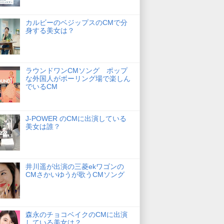
カルビーのベジップスのCMで分
身する美女は？
ラウンドワンCMソング ポップ
な外国人がボーリング場で楽しん
でいるCM
J-POWER のCMに出演している
美女は誰？
井川遥が出演の三菱ekワゴンの
CMさかいゆうが歌うCMソング
森永のチョコベイクのCMに出演
している美女は？