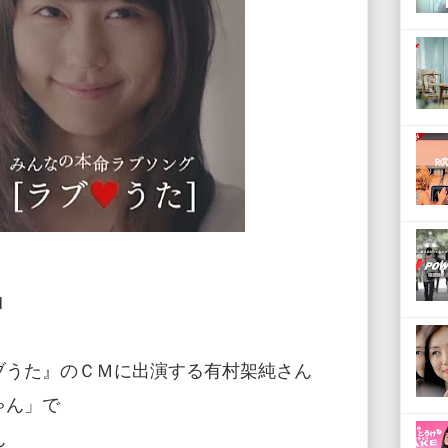
M
ブうた』のＣＭに出演する有村架純さん
ゃん」で
ん