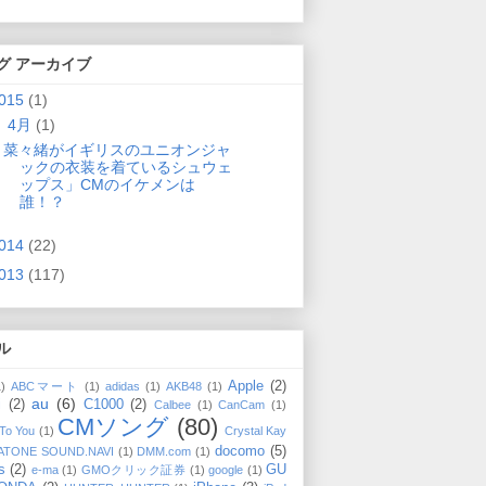
グ アーカイブ
015
(1)
▼
4月
(1)
菜々緒がイギリスのユニオンジャ
ックの衣装を着ているシュウェ
ップス」CMのイケメンは
誰！？
014
(22)
013
(117)
ル
Apple
(2)
1)
ABCマート
(1)
adidas
(1)
AKB48
(1)
au
(6)
i
(2)
C1000
(2)
Calbee
(1)
CanCam
(1)
CMソング
(80)
 To You
(1)
Crystal Kay
docomo
(5)
ATONE SOUND.NAVI
(1)
DMM.com
(1)
s
(2)
GU
e-ma
(1)
GMOクリック証券
(1)
google
(1)