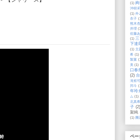
絢
(1)
沖樹
(1)
外
衣子
(
熊木
井理
(
佐藤
三
(1)
下達
(1)
主
希
(1)
製菓
(
美
(1)
口春
(2)
滝裕
邦斗
(
年玲
ム
(1)
北真
子
(2
架純
(1)
團
ペー