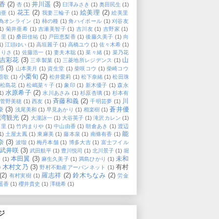
香
(2)
井川遥
(3)
杏
(1)
臼澤みさき
(1)
奥田民生
(1)
花王
(2)
絵美理
(2)
莉亜
(1)
我妻三輪子
(1)
絵美里
為オンライン
(1)
柿の種
(1)
角ハイボール
(1)
刈谷友
1)
菊井亜希
(1)
吉瀬美智子
(1)
吉川友
(1)
吉野家
(1)
杏里
(1)
桑田佳祐
(1)
戸田恵梨香
(1)
後藤久美子
(1)
向
1)
江頭ゆい
(1)
高垣麗子
(1)
高橋ユウ
(1)
佐々木希
(1)
ありさ
(1)
佐藤浩一
(1)
妻夫木聡
(1)
菜々緒
(1)
菜乃花
吉彩花
(3)
山
三幸製菓
(1)
三菱地所レジデンス
(1)
郎
(3)
山本美月
(1)
資生堂
(1)
柴咲コウ
(1)
柴崎コウ
小栗旬
(2)
題歌
(1)
松井愛莉
(1)
松下奈緒
(1)
松田珠
松島花
(1)
松嶋菜々子
(1)
象印
(1)
新木優子
(1)
森永
水原希子
(2)
1)
水川あさみ
(1)
杉原杏璃
(1)
杉本有
斉藤和義
(2)
川
菅野美穂
(1)
西友
(1)
千明芸夢
(1)
奈
(3)
蒼井優
浅尾美和
(1)
早見あかり
(1)
相楽樹
(1)
台湾観光
(2)
大瀧詠一
(1)
大谷英子
(1)
滝沢カレン
(1)
可里
(1)
竹内まりや
(1)
中山由香
(1)
朝倉あき
(1)
渡辺
能
1)
土屋太鳳
(1)
東麻美
(1)
藤本泉
(1)
南條有香
(1)
奈
(3)
波瑠
(1)
梅丹本舗
(1)
博多大吉
(1)
富士フイル
武井咲
(3)
武田航平
(1)
豊川悦司
(1)
北川景子
(1)
堀
本田翼
(3)
未和
希
(1)
麻生久美子
(1)
満島ひかり
(1)
)
木村文乃
(3)
有村
野村不動産アーバンネット
(1)
(2)
羅志祥
(2)
鈴木ちなみ
(2)
有村実樹
(1)
労金
遥香
(1)
櫻井貴史
(1)
澤穂希
(1)
ジ