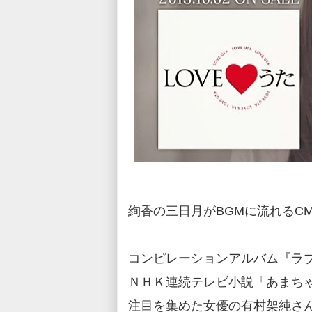
絢香の三日月がBGMに流れるC
コンピレーションアルバム『ラ
ＮＨＫ連続テレビ小説「あまち
注目を集めた女優の有村架純さ