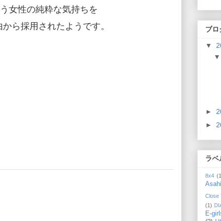
いう女性の純粋な気持ちを
由から採用されたようです。
ブロ
▼
2
►
2
►
2
ラベ
8x4
(
Asah
Close
(1)
DI
E-girl