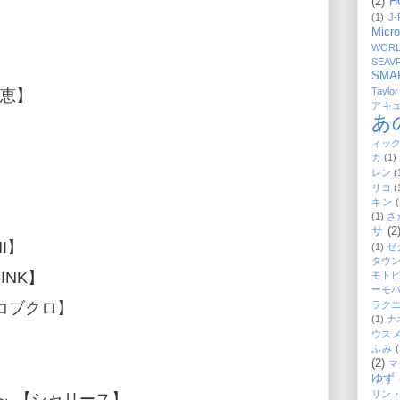
(2)
H
(1)
J
Micro
WORL
SEAV
SMA
Taylor
奈美恵】
アキ
あ
ィッ
カ
(1)
レン
(
】
リコ
(
キン
(
(1)
さ
サ
(2
MI】
(1)
ゼ
タウ
PINK】
モト
ーモ
香×コブクロ】
ラク
(1)
ナ
ウス
ふみ
(
(2)
マ
ゆず
リン
oon～ 【シャリース】