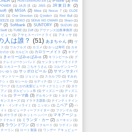
ONDA
(2)
iPhone
(3)
HUNTERxHUNTER
(1)
iPod
JR東日本
(2)
-POWER
(1)
JA共済
(1)
JINS
(1)
soft
(4)
MISIA
(2)
Miwa
(1)
Nexus 7
(1)
OLDE
DE
(1)
One Direction
(1)
Q;indivi+
(1)
Red Bull
(1)
REEZE
(1)
SEIKO
(1)
SEKAI NO OWARI
(1)
Sharo
(1)
P
(2)
Softbank
(3)
SUNTORY
(3)
SUZUKI
(1)
 Swift
(1)
TUBE
(1)
Zoff
(1)
アヴァンス法務事務所
(1)
ュビュー
(1)
アサヒスーパードライ
(1)
アネッサ
(1)
の人は誰？
(51)
あまちゃん
(8)
ヴ
クス
(1)
ウルフルズ
(1)
カゴメ
(1)
かっぱ寿司
(1)
カネ
カロリーメイト
(2)
かのか
(1)
カルピス
(1)
キマグ
きゃりーぱみゅぱみゅ
(3)
1)
キリンビール
(1)
グ
1)
クレイジーケンバンド
(1)
ケンタッキーフライドチ
1)
コカコーラ
(1)
ごちそうさん
(1)
コルゲンコーワ
サッポロビール
(2)
サマンサタバ
かいゆう
(1)
)
サントリー
(1)
ジョジョ
(1)
スカルプD
(1)
すみれ
クシィ
(1)
セシール
(1)
セディナ
(1)
ソニッケアー
(1)
ンワーク
(1)
たかの友梨ビューティクリニック
(1)
タケ
ピアノ
(1)
ダルビッシュ有
(1)
ディズニー
(1)
ディズニ
テーマ曲
(3)
バイル
(1)
デルモンテ
(1)
トヨタ
(1)
ド
エモンスターズ
(1)
ドラマ主題歌
(1)
ナインティナイン
ニベア
(2)
オト・インティライミ
(1)
ニッセン
(1)
ハ
メイト
(1)
ビューティーファイター
(1)
ファンケル
(1)
マキアージュ
1)
ポケラボ
(1)
ホットペッパー
(1)
ミランダ・カー
(2)
クドナルド
(1)
ユーキャン
(1)
(3)
ラウンドワン
(2)
リクルート
(1)
リゲイン
(1)
・チーリン
(1)
ロート製薬
(1)
ワンデー アキュビュー