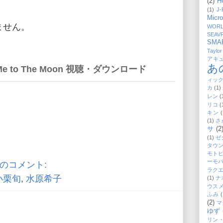
(2)
H
(1)
J
Micro
ません。
WORL
SEAV
SMA
Taylor
アキ
あ
 to The Moon 視聴・ダウンロード
ィッ
カ
(1)
レン
(
リコ
(
キン
(
(1)
さ
サ
(2
(1)
ゼ
タウ
モト
ーモ
件のコメント:
ラク
小栗旬
,
水原希子
(1)
ナ
ウス
ふみ
(
(2)
マ
ゆず
リン