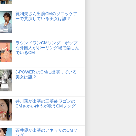
筧利夫さん出演CMのソニッケア
ーで共演している美女は誰？
ラウンドワンCMソング ポップ
な外国人がボーリング場で楽しん
でいるCM
J-POWER のCMに出演している
美女は誰？
井川遥が出演の三菱ekワゴンの
CMさかいゆうが歌うCMソング
蒼井優が出演のアネッサのCMソ
ング