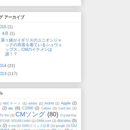
グ アーカイブ
015
(1)
▼
4月
(1)
菜々緒がイギリスのユニオンジャ
ックの衣装を着ているシュウェ
ップス」CMのイケメンは
誰！？
014
(22)
013
(117)
ル
Apple
(2)
1)
ABCマート
(1)
adidas
(1)
AKB48
(1)
au
(6)
i
(2)
C1000
(2)
Calbee
(1)
CanCam
(1)
CMソング
(80)
 To You
(1)
Crystal Kay
docomo
(5)
ATONE SOUND.NAVI
(1)
DMM.com
(1)
s
(2)
GU
e-ma
(1)
GMOクリック証券
(1)
google
(1)