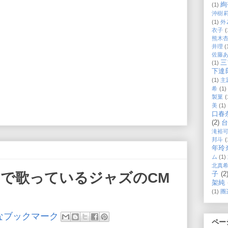
絢
(1)
沖樹
(1)
外
衣子
(
熊木
井理
(
佐藤
三
(1)
下達
(1)
主
希
(1)
製菓
(
美
(1)
口春
(2)
滝裕
邦斗
(
年玲
ム
(1)
北真
CMで歌っているジャズのCM
子
(2
架純
(1)
團
ペー