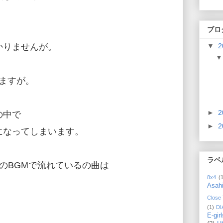
ブロ
▼
2
かりませんが。
ますが。
►
2
の中で
►
2
になってしまいます。
ラベ
のBGMで流れているの曲は
8x4
(
Asah
Close
(1)
DI
E-girl