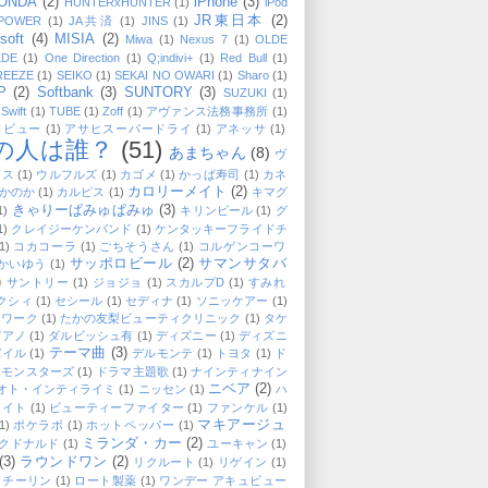
ONDA
(2)
iPhone
(3)
HUNTERxHUNTER
(1)
iPod
JR東日本
(2)
-POWER
(1)
JA共済
(1)
JINS
(1)
soft
(4)
MISIA
(2)
Miwa
(1)
Nexus 7
(1)
OLDE
DE
(1)
One Direction
(1)
Q;indivi+
(1)
Red Bull
(1)
REEZE
(1)
SEIKO
(1)
SEKAI NO OWARI
(1)
Sharo
(1)
P
(2)
Softbank
(3)
SUNTORY
(3)
SUZUKI
(1)
 Swift
(1)
TUBE
(1)
Zoff
(1)
アヴァンス法務事務所
(1)
ュビュー
(1)
アサヒスーパードライ
(1)
アネッサ
(1)
の人は誰？
(51)
あまちゃん
(8)
ヴ
クス
(1)
ウルフルズ
(1)
カゴメ
(1)
かっぱ寿司
(1)
カネ
カロリーメイト
(2)
かのか
(1)
カルピス
(1)
キマグ
きゃりーぱみゅぱみゅ
(3)
1)
キリンビール
(1)
グ
1)
クレイジーケンバンド
(1)
ケンタッキーフライドチ
1)
コカコーラ
(1)
ごちそうさん
(1)
コルゲンコーワ
サッポロビール
(2)
サマンサタバ
かいゆう
(1)
)
サントリー
(1)
ジョジョ
(1)
スカルプD
(1)
すみれ
クシィ
(1)
セシール
(1)
セディナ
(1)
ソニッケアー
(1)
ンワーク
(1)
たかの友梨ビューティクリニック
(1)
タケ
ピアノ
(1)
ダルビッシュ有
(1)
ディズニー
(1)
ディズニ
テーマ曲
(3)
バイル
(1)
デルモンテ
(1)
トヨタ
(1)
ド
エモンスターズ
(1)
ドラマ主題歌
(1)
ナインティナイン
ニベア
(2)
オト・インティライミ
(1)
ニッセン
(1)
ハ
メイト
(1)
ビューティーファイター
(1)
ファンケル
(1)
マキアージュ
1)
ポケラボ
(1)
ホットペッパー
(1)
ミランダ・カー
(2)
クドナルド
(1)
ユーキャン
(1)
(3)
ラウンドワン
(2)
リクルート
(1)
リゲイン
(1)
・チーリン
(1)
ロート製薬
(1)
ワンデー アキュビュー