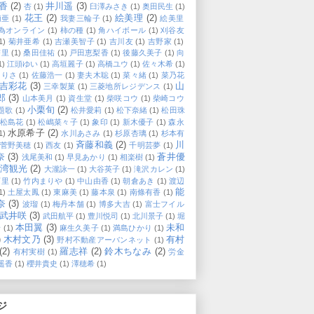
香
(2)
井川遥
(3)
杏
(1)
臼澤みさき
(1)
奥田民生
(1)
花王
(2)
絵美理
(2)
莉亜
(1)
我妻三輪子
(1)
絵美里
為オンライン
(1)
柿の種
(1)
角ハイボール
(1)
刈谷友
1)
菊井亜希
(1)
吉瀬美智子
(1)
吉川友
(1)
吉野家
(1)
杏里
(1)
桑田佳祐
(1)
戸田恵梨香
(1)
後藤久美子
(1)
向
1)
江頭ゆい
(1)
高垣麗子
(1)
高橋ユウ
(1)
佐々木希
(1)
ありさ
(1)
佐藤浩一
(1)
妻夫木聡
(1)
菜々緒
(1)
菜乃花
吉彩花
(3)
山
三幸製菓
(1)
三菱地所レジデンス
(1)
郎
(3)
山本美月
(1)
資生堂
(1)
柴咲コウ
(1)
柴崎コウ
小栗旬
(2)
題歌
(1)
松井愛莉
(1)
松下奈緒
(1)
松田珠
松島花
(1)
松嶋菜々子
(1)
象印
(1)
新木優子
(1)
森永
水原希子
(2)
1)
水川あさみ
(1)
杉原杏璃
(1)
杉本有
斉藤和義
(2)
川
菅野美穂
(1)
西友
(1)
千明芸夢
(1)
奈
(3)
蒼井優
浅尾美和
(1)
早見あかり
(1)
相楽樹
(1)
台湾観光
(2)
大瀧詠一
(1)
大谷英子
(1)
滝沢カレン
(1)
可里
(1)
竹内まりや
(1)
中山由香
(1)
朝倉あき
(1)
渡辺
能
1)
土屋太鳳
(1)
東麻美
(1)
藤本泉
(1)
南條有香
(1)
奈
(3)
波瑠
(1)
梅丹本舗
(1)
博多大吉
(1)
富士フイル
武井咲
(3)
武田航平
(1)
豊川悦司
(1)
北川景子
(1)
堀
本田翼
(3)
未和
希
(1)
麻生久美子
(1)
満島ひかり
(1)
)
木村文乃
(3)
有村
野村不動産アーバンネット
(1)
(2)
羅志祥
(2)
鈴木ちなみ
(2)
有村実樹
(1)
労金
遥香
(1)
櫻井貴史
(1)
澤穂希
(1)
ジ